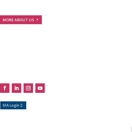
We are Nepalese pharmaceuticals company with GMP
guidelines and European Standards…
MORE ABOUT US
Useful Links

Products
Media
About
Careers
Contact
Follow Us
SFA Login